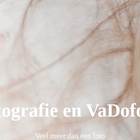
grafie en VaDof
Veel meer dan een foto